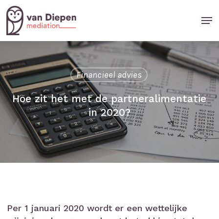
Skip
Men
to
Close
main
Menu
content
Financieel advies
Hoe zit het met de partneralimentatie
in 2020?
Per 1 januari 2020 wordt er een wettelijke