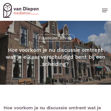
Skip
Men
to
Close
main
Menu
content
Financieel advies
Hoe voorkom je nu discussie omtrent
wat je elkaar verschuldigd bent bij een
scheiding?
Hoe voorkom je nu discussie omtrent wat je