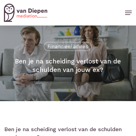
Skip
Men
to
Close
main
Menu
content
Financieel advies
Ben je na scheiding verlost van de
schulden van jouw ex?
Ben je na scheiding verlost van de schulden